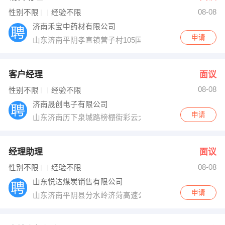
08-08
出纳
保险
性别不限
经验不限
济南禾宝中药材有限公司
编辑
法律
申请
山东济南平阴孝直镇营子村105国道附近
保洁
贸易采购
客户经理
面议
跟单
理财顾问
08-08
性别不限
经验不限
济南晟创电子有限公司
其他职位
申请
山东济南历下泉城路榜棚街彩云大厦918
经理助理
面议
08-08
性别不限
经验不限
山东悦达煤炭销售有限公司
申请
山东济南平阴县分水岭济菏高速公路东面路南