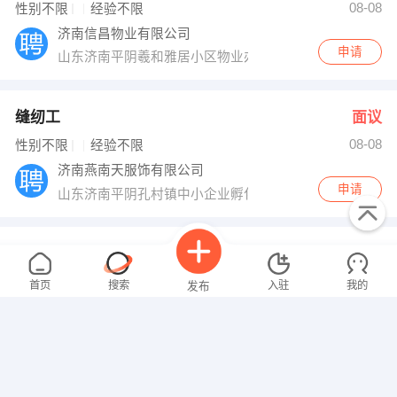
08-08
性别不限
经验不限
济南信昌物业有限公司
申请
山东济南平阴羲和雅居小区物业办公室
缝纫工
面议
08-08
性别不限
经验不限
济南燕南天服饰有限公司
申请
山东济南平阴孔村镇中小企业孵化园
服务员
面议
08-08
性别不限
经验不限
首页
搜索
入驻
我的
发布
青岛肯德基有限公司济南分公司榆山路店
申请
平阴银座肯德基榆山路店
网络推广员
面议