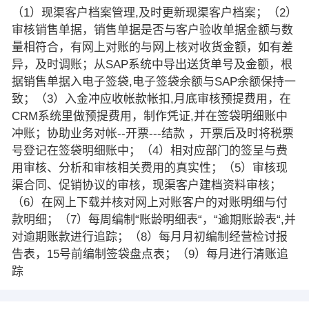
（1）现渠客户档案管理,及时更新现渠客户档案；（2）
审核销售单据，销售单据是否与客户验收单据金额与数
量相符合，有网上对账的与网上核对收货金额，如有差
异，及时调账；从SAP系统中导出送货单号及金额，根
据销售单据入电子签袋,电子签袋余额与SAP余额保持一
致；（3）入金冲应收帐款帐扣,月底审核预提费用，在
CRM系统里做预提费用，制作凭证,并在签袋明细账中
冲账；协助业务对帐--开票---结款 ，开票后及时将税票
号登记在签袋明细账中；（4）相对应部门的签呈与费
用审核、分析和审核相关费用的真实性；（5）审核现
渠合同、促销协议的审核，现渠客户建档资料审核；
（6）在网上下载并核对网上对账客户的对账明细与付
款明细；（7）每周编制“账龄明细表“，“逾期账龄表“,并
对逾期账款进行追踪；（8）每月月初编制经营检讨报
告表，15号前编制签袋盘点表；（9）每月进行清账追
踪