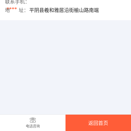
联系手机：
****
地 址：
平阴县羲和雅居沿街榆山路南端
返回首页
电话咨询